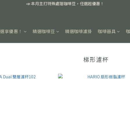
📣 本月主打特殊處理咖啡豆，任選超優惠！
🏅我們堅持新鮮手選豆，用心看得見！
📣 📣 新加入會員即享百元購物金，消費滿額再享免運費！
任選享優惠！
精選咖啡豆
精選咖啡濾掛
咖啡器具
📣 本月主打特殊處理咖啡豆，任選超優惠！
梯形濾杯