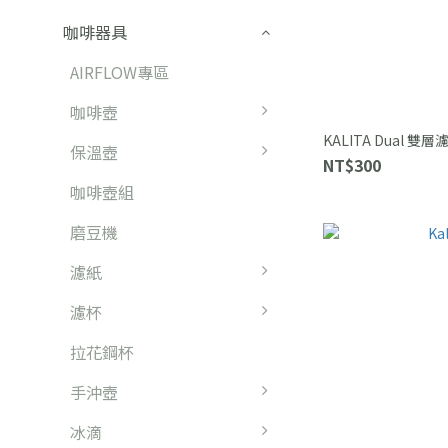
咖啡器具
AIRFLOW專區
咖啡壺
KALITA Dual 雙層
保溫壺
NT$300
咖啡壺組
磨豆機
濾紙
濾杯
拉花鋼杯
手沖壺
冰滴