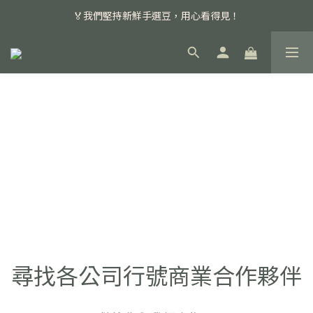
📣 本月主打特殊處理咖啡豆，任選超優惠！
🏅我們堅持新鮮手選豆，用心看得見！
📣 📣 新加入會員即享百元購物金，消費滿額再享免運費！
📣 本月主打特殊處理咖啡豆，任選超優惠！
尋找各公司行號商業合作夥伴