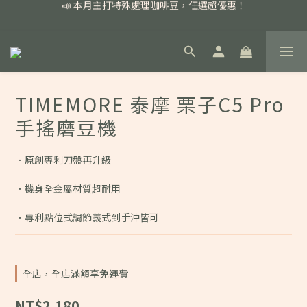
📣 本月主打特殊處理咖啡豆，任選超優惠！
📣 本月主打特殊處理咖啡豆，任選超優惠！
🏅我們堅持新鮮手選豆，用心看得見！
📣 📣 新加入會員即享百元購物金，消費滿額再享免運費！
📣 本月主打特殊處理咖啡豆，任選超優惠！
TIMEMORE 泰摩 栗子C5 Pro
手搖磨豆機
．原創專利刀盤再升級
．機身全金屬材質超耐用
．專利點位式調節義式到手沖皆可
全店，全店滿額享免運費
NT$2,180