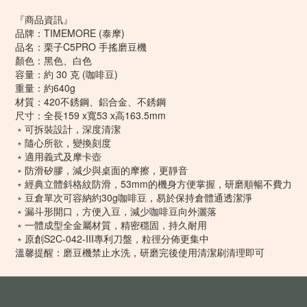
『商品資訊』
品牌：TIMEMORE (泰摩)
品名：栗子C5PRO 手搖磨豆機
顏色：黑色、白色
容量：約 30 克 (咖啡豆)
重量：約640g
材質：420不銹鋼、鋁合金、不銹鋼
尺寸：全長159 x寬53 x高163.5mm
﹡可拆裝設計，深度清潔
﹡隨心所欲，變換刻度
﹡適用義式及摩卡壺
﹡防滑矽膠，減少與桌面的摩擦，更靜音
﹡經典立體斜格紋防滑，53mm的機身方便掌握，研磨順暢不費力
﹡豆倉單次可容納約30g咖啡豆，易於保持倉體通透潔淨
﹡漏斗形開口，方便入豆，減少咖啡豆向外灑落
﹡一體成型全金屬材質，精密穩固，持久耐用
﹡原創S2C-042-III專利刀盤，粒徑分佈更集中
溫馨提醒：磨豆機禁止水洗，研磨完後使用清潔刷清理即可