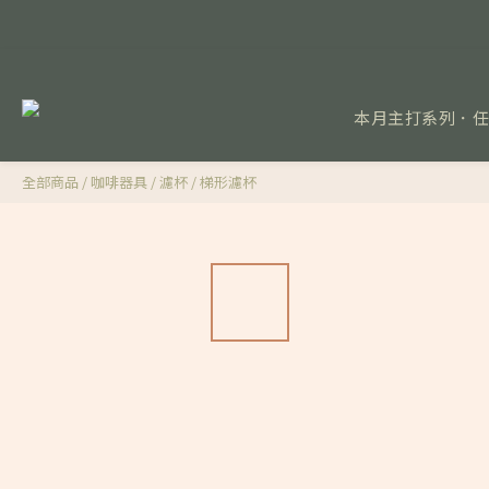
本月主打系列．
全部商品
/
咖啡器具
/
濾杯
/
梯形濾杯