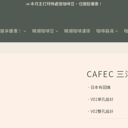
📣 本月主打特殊處理咖啡豆，任選超優惠！
🏅我們堅持新鮮手選豆，用心看得見！
📣 📣 新加入會員即享百元購物金，消費滿額再享免運費！
任選享優惠！
精選咖啡豆
精選咖啡濾掛
咖啡器具
📣 本月主打特殊處理咖啡豆，任選超優惠！
CAFEC 
．日本有田燒
．V01單孔設計
．V02雙孔設計