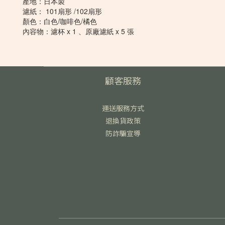
產地：日本製
濾紙： 101扇形 /102扇形
顏色：白色/咖啡色/橘色
內容物：濾杯 x 1 、原廠濾紙 x 5 張
顧客服務
運送服務方式
退換貨政策
防詐騙宣導