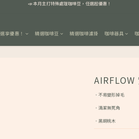
📣 本月主打特殊處理咖啡豆，任選超優惠！
🏅我們堅持新鮮手選豆，用心看得見！
📣 📣 新加入會員即享百元購物金，消費滿額再享免運費！
任選享優惠！
精選咖啡豆
精選咖啡濾掛
咖啡器具
📣 本月主打特殊處理咖啡豆，任選超優惠！
AIRFLO
．不易變形掉毛
．清潔無死角
．黑胡桃木