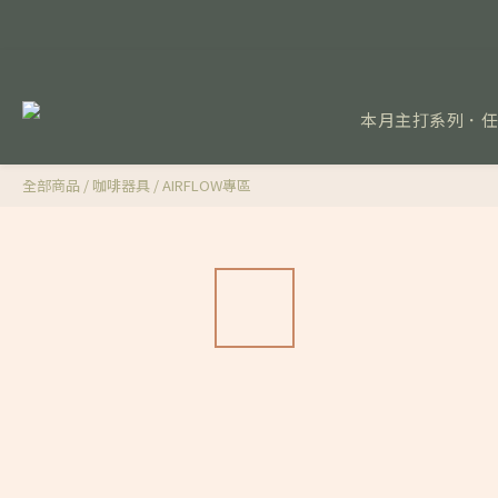
本月主打系列．
全部商品
/
咖啡器具
/
AIRFLOW專區