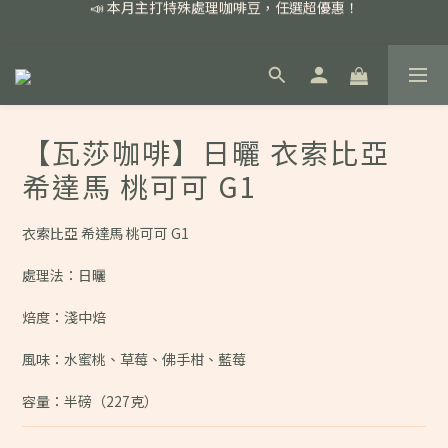
📣 本月主打特殊處理咖啡豆，任選超優惠！
🏅我們堅持新鮮手選豆，用心看得見！
📣 📣 新加入會員即享百元購物金，消費滿額再享免運費！
📣 本月主打特殊處理咖啡豆，任選超優惠！
【瓦莎咖啡】日曬 衣索比亞
希達馬 桃可可 G1
衣索比亞 希達馬 桃可可 G1
處理法：日曬
焙度：淺中焙
風味：水蜜桃、草莓、佛手柑、藍莓
容量：半磅（227克）