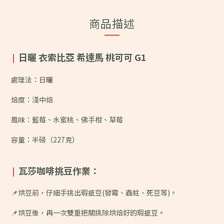
商品描述
日曬 衣索比亞 希達馬 桃可可 G1
|
處理法：日曬
焙度：淺中焙
風味：
藍莓、水蜜桃、佛手柑、草莓
容量：半磅（227克）
瓦莎咖啡挑豆作業：
|
📌烘豆前，仔細手挑出瑕疵豆(發霉、蟲蛀、死豆等)。
📌烘豆後，再一次雙重把關挑除烘焙好的瑕疵豆。