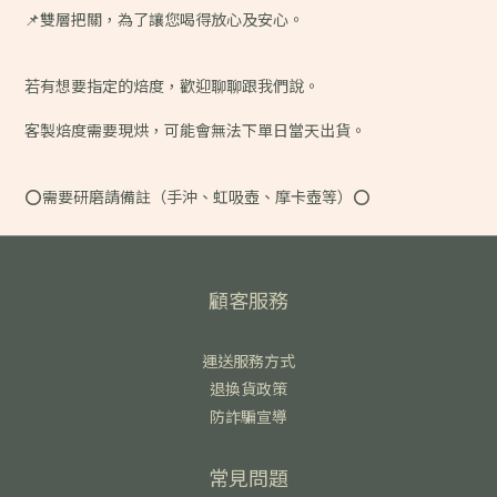
📌雙層把關，為了讓您喝得放心及安心。
若有想要指定的焙度，歡迎聊聊跟我們說。
客製焙度需要現烘，可能會無法下單日當天出貨。
⭕️需要研磨請備註（手沖、虹吸壺、摩卡壺等）⭕️
顧客服務
運送服務方式
退換貨政策
防詐騙宣導
常見問題