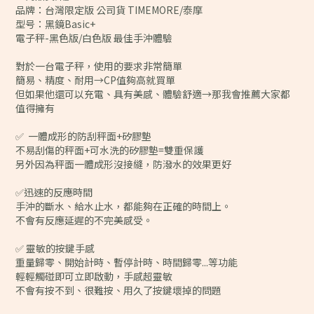
品牌：台灣限定版 公司貨 TIMEMORE/泰摩
型号：黑鏡Basic+
電子秤-黑色版/白色版 最佳手沖體驗
對於一台電子秤，使用的要求非常簡單
簡易、精度、耐用→CP值夠高就買單
但如果他還可以充電、具有美感、體驗舒適→那我會推薦大家都
值得擁有
✅ 一體成形的防刮秤面+矽膠墊
不易刮傷的秤面+可水洗的矽膠墊=雙重保護
另外因為秤面一體成形沒接縫，防潑水的效果更好
✅迅速的反應時間
手沖的斷水、給水止水，都能夠在正確的時間上。
不會有反應延遲的不完美感受。
✅ 靈敏的按鍵手感
重量歸零、開始計時、暫停計時、時間歸零...等功能
輕輕觸碰即可立即啟動，手感超靈敏
不會有按不到、很難按、用久了按鍵壞掉的問題