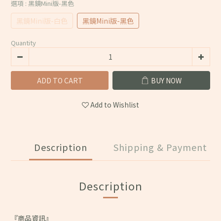
選項
: 黑鏡Mini版-黑色
黑鏡Mini版-白色
黑鏡Mini版-黑色
Quantity
ADD TO CART
BUY NOW
Add to Wishlist
Description
Shipping & Payment
Description
『商品資訊』