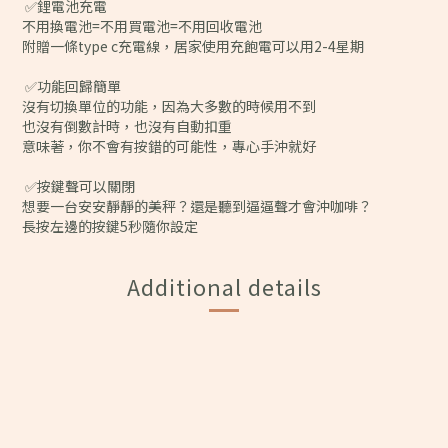
✅鋰電池充電
不用換電池=不用買電池=不用回收電池
附贈一條type c充電線，居家使用充飽電可以用2-4星期
✅功能回歸簡單
沒有切換單位的功能，因為大多數的時候用不到
也沒有倒數計時，也沒有自動扣重
意味著，你不會有按錯的可能性，專心手沖就好
✅按鍵聲可以關閉
想要一台安安靜靜的美秤？還是聽到逼逼聲才會沖咖啡？
長按左邊的按鍵5秒隨你設定
Additional details