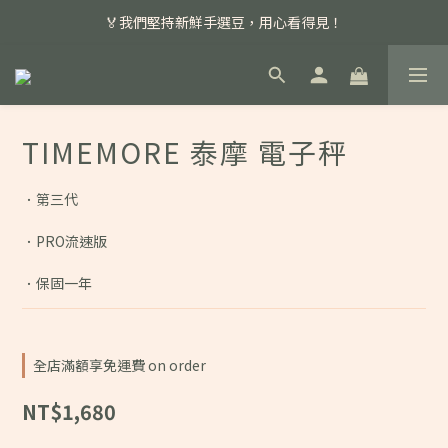
📣 本月主打特殊處理咖啡豆，任選超優惠！
🏅我們堅持新鮮手選豆，用心看得見！
📣 📣 新加入會員即享百元購物金，消費滿額再享免運費！
📣 本月主打特殊處理咖啡豆，任選超優惠！
TIMEMORE 泰摩 電子秤
．第三代
．PRO流速版
．保固一年
全店滿額享免運費 on order
NT$1,680