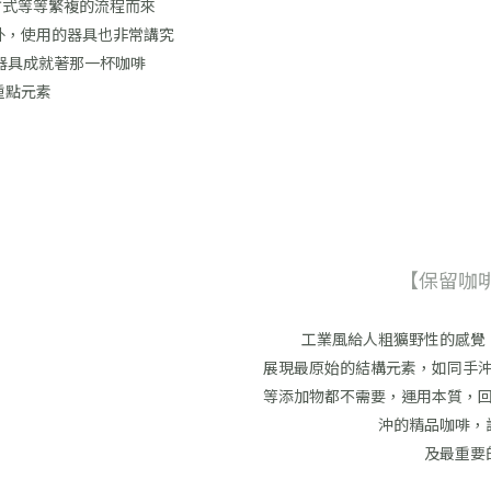
方式等等繁複的流程而來
外，使用的器具也非常講究
器具成就著那一杯咖啡
重點元素
【保留咖
工業風給人粗獷野性的感覺
展現最原始的結構元素，如同手
等添加物都不需要，運用本質，
沖的精品咖啡，
及最重要