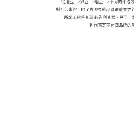
從選豆—>烘豆—>磨豆—>不同的沖泡
對瓦莎來說，除了咖啡豆的品質很重要之
所謂工欲善其事 必先利其器，豆子、
也代表瓦莎這個品牌的