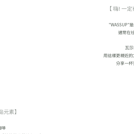
【 嗨! 一
"WASSUP"
通常在
瓦莎
用這樣更親近的
分享一杯
點元素】
咖啡