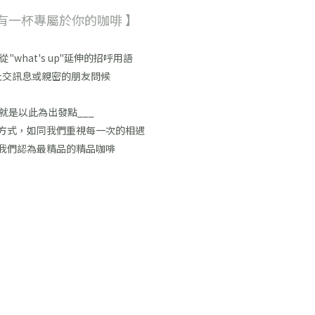
定有一杯專屬於你的咖啡 】
是從"what's up"延伸的招呼用語
社交訊息或親密的朋友問候
就是以此為出發點___
方式，如同我們重視每一次的相遇
我們認為最精品的精品咖啡