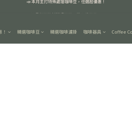
📣 本月主打特殊處理咖啡豆，任選超優惠！
🏅我們堅持新鮮手選豆，用心看得見！
📣 📣 新加入會員即享百元購物金，消費滿額再享免運費！
惠！
精選咖啡豆
精選咖啡濾掛
咖啡器具
Coffee C
📣 本月主打特殊處理咖啡豆，任選超優惠！