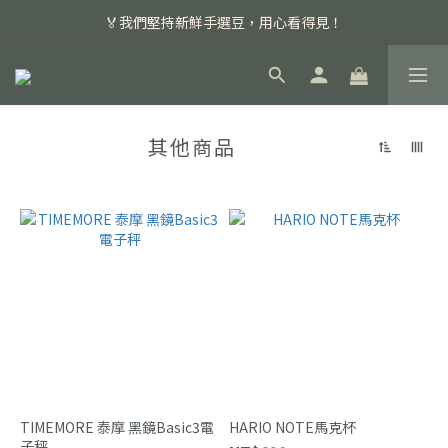
📣 本月主打特殊處理咖啡豆，任選超優惠！
🏅我們堅持新鮮手選豆，用心看得見！
📣 📣 新加入會員即享百元購物金，消費滿額再享免運費！
📣 本月主打特殊處理咖啡豆，任選超優惠！
其他商品
TIMEMORE 泰摩 黑鏡Basic3電
HARIO NOTE馬克杯
子秤