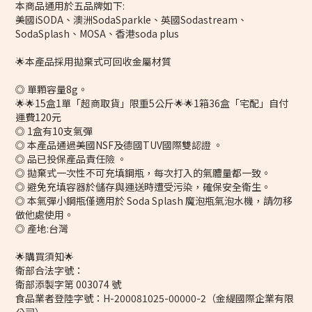
本商品通用於五品牌如下:
美國iSODA、澳洲SodaSparkle、英國Sodastream、
SodaSplash、MOSA、香港soda plus
🌟本產品採用拋棄式可回收金屬材質
◎ 單顆容量8g。
🌟🌟15盒1單「超商取貨」限重5公斤🌟🌟1箱36盒「宅配」自付
運費120元
◎ 1盒有10支氣彈
◎ 本產品通過美國NSF及德國TUV國際雙認證 。
◎ 品已投保產品責任險 。
◎ 拋棄式一次性不可充填鋼瓶，每次打入的氣體量都一致。
◎ 避免充填容器於儲存與運送時遭受污染，確保安全衛生。
◎ 本氣彈小鋼瓶僅適用於 Soda Splash 魔泡瓶氣泡水機，請勿移
做他處使用。
◎ 產地:台灣
🌟購買須知🌟
衛部合法字號：
衛部添製字第 003074 號
食品業者登陸字號：H-200081025-00000-2（金緹國際企業有限