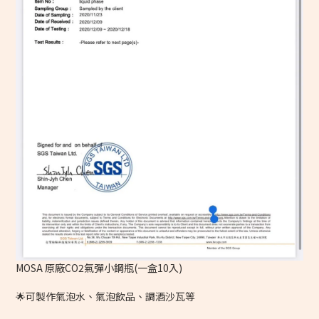
MOSA 原廠CO2氣彈小鋼瓶(一盒10入)
🌟可製作氣泡水、氣泡飲品、調酒沙瓦等