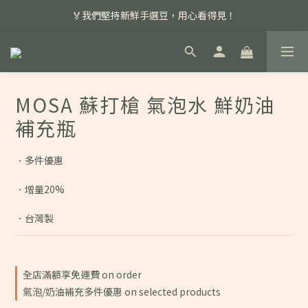
📣 本月主打特殊處理咖啡豆，任選超優惠！
🏅我們堅持新鮮手選豆，用心看得見！
📣 📣 新加入會員即享百元購物金，消費滿額再享免運費！
📣 本月主打特殊處理咖啡豆，任選超優惠！
MOSA 蘇打槍 氣泡水 鮮奶油
補充瓶
．多件優惠
．增量20%
．台灣製
全店滿額享免運費 on order
氣泡/奶油補充多件優惠 on selected products