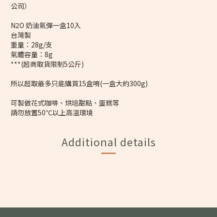
公司）
N2O 奶油氣彈一盒10入
台灣製
重量：28g/支
氣體容量：8g
***(超商取貨限制5公斤)
所以超取最多只能購買15盒唷(一盒大約300g)
可製做花式咖啡、烘培甜點、蛋糕等
請勿放置50℃以上高溫環境
Additional details