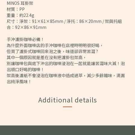
MINOS 耳掛架
材質：PP
重量：約22.4g
尺寸：淨架：91×61×85mm / 淨托：86×20mm / 架與托組
合：92×86×91mm
手沖濾掛咖啡必備！
為什麼外面咖啡店的手沖咖啡在店裡時明明很好喝，
但買了濾掛式咖啡回來泡之後，味道卻非常苦澀 ?
其中一個原因就是差在沒有把濾掛包架高，
別讓咖啡包與底下沖出的咖啡浸泡在一起就能讓苦澀味大減！泡
出順口好喝的咖啡！
架高後濾紙不會浸泡在咖啡液中造成過萃，減少多餘雜味，滴漏
出純淨風味！
Additional details