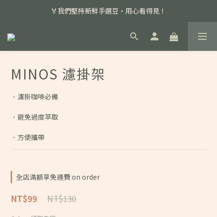
📣 本月主打特殊處理咖啡豆，任選超優惠！
🏅我們堅持新鮮手選豆，用心看得見！
📣 📣 新加入會員即享百元購物金，消費滿額再享免運費！
📣 本月主打特殊處理咖啡豆，任選超優惠！
MINOS 濾掛架
．濾掛咖啡必備
．避免過度萃取
．方便攜帶
全店滿額享免運費 on order
NT$130
NT$99