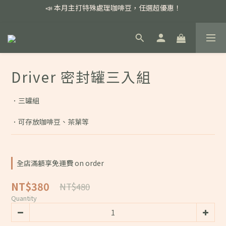
📣 本月主打特殊處理咖啡豆，任選超優惠！
📣 本月主打特殊處理咖啡豆，任選超優惠！
🏅我們堅持新鮮手選豆，用心看得見！
📣 📣 新加入會員即享百元購物金，消費滿額再享免運費！
Driver 密封罐三入組
📣 本月主打特殊處理咖啡豆，任選超優惠！
．三罐組
．可存放咖啡豆、茶葉等
全店滿額享免運費 on order
NT$380
NT$480
Quantity