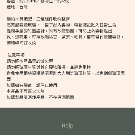
容量：約120ml／咖啡豆－約45g
產地：台灣
簡約木質造型，三罐組件收納整齊
高質感輕透玻璃，一目了然內容物，輕鬆擺設融入日常生活
溫潤手感的竹蓋設計，附有矽膠墊圈，可防止內容物溢出
乾、濕兩用，可存放咖啡豆、茶葉、乾貨，更可當作液體容器，
體積輕巧好收納
注意事項
請勿將本產品置於爐火旁
請勿將玻璃材質與其它硬物碰撞，並避免重摔
避免使用鋼絲類粗糙清潔刷大力刷洗玻璃材質，以免刮傷玻璃表
面
玻璃如有裂痕，請停止使用
本產品不可直火加熱
玻璃製品屬消耗產品，不在保固範圍
Help