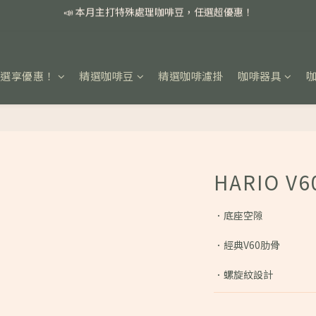
📣 本月主打特殊處理咖啡豆，任選超優惠！
📣 本月主打特殊處理咖啡豆，任選超優惠！
🏅我們堅持新鮮手選豆，用心看得見！
📣 📣 新加入會員即享百元購物金，消費滿額再享免運費！
任選享優惠！
精選咖啡豆
精選咖啡濾掛
咖啡器具
📣 本月主打特殊處理咖啡豆，任選超優惠！
HARIO 
．底座空隙
．經典V60肋骨
．螺旋紋設計