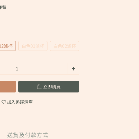
運費
02濾杯
白色01濾杯
白色02濾杯
立即購買
加入追蹤清單
送貨及付款方式