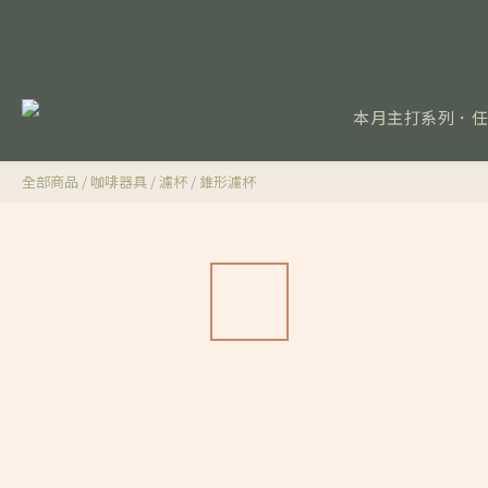
本月主打系列．
全部商品
/
咖啡器具
/
濾杯
/
錐形濾杯