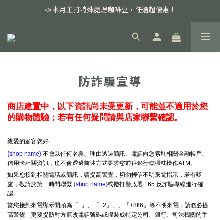
📣 本月主打特殊處理咖啡豆，任選超優惠！
📣 本月主打特殊處理咖啡豆，任選超優惠！
🏅我們堅持新鮮手選豆，用心看得見！
📣 📣 新加入會員即享百元購物金，消費滿額再享免運費！
📣 本月主打特殊處理咖啡豆，任選超優惠！
防詐騙宣導
商店建置中，以下資訊尚未受更新，可能並不適用於您
的購物體驗；若有任何疑問請與店家聯繫確認。
親愛的顧客您好
{shop name}
不會以任何名義、理由透過簡訊、電話向您索取相關金融帳戶、
信用卡相關資訊，也不會透過前述方式要求您前往銀行臨櫃或操作ATM。
如果您接到相關電話或簡訊，請提高警覺，切勿輕信不明來電指示，若有疑
慮，敬請於第一時間聯繫
{shop name}
或撥打警政署 165 反詐騙專線進行確
認。
當您接到來電顯示開頭為「+」、「+2」、」「+886」等不明來電，請務必提
高警覺，更要提防對方竄改電話號碼或假裝成特定公司、銀行、司法機關的手