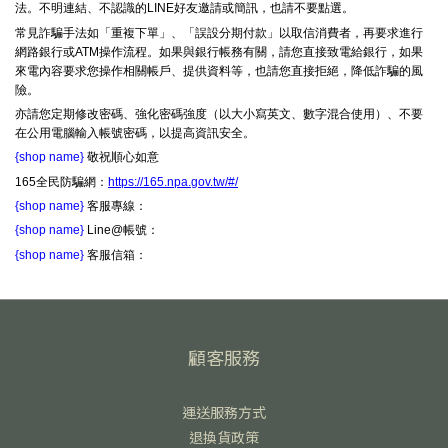
法。不明連結、不認識的LINE好友邀請或簡訊，也請不要點選。
常見詐騙手法如「重複下單」、「誤設分期付款」以取信消費者，再要求進行
網路銀行或ATM操作流程。如果與銀行帳務有關，請您直接致電給銀行，如果
來電內容要求您操作相關帳戶、提供資料等，也請您直接拒絕，降低詐騙的風
險。
亦請您定期修改密碼、強化密碼強度（以大小寫英文、數字混合使用）、不要
在公用電腦輸入帳號密碼，以提高資訊安全。
{shop name}
敬祝順心如意
165全民防騙網：
https://165.npa.gov.tw/#/
{shop name}
客服專線：
{shop name}
Line@帳號：
{shop name}
客服信箱：
顧客服務
運送服務方式
退換貨政策