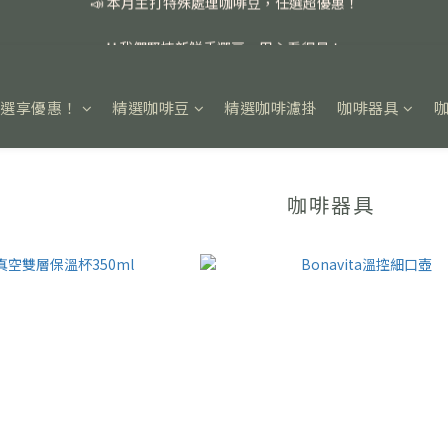
📣 本月主打特殊處理咖啡豆，任選超優惠！
🏅我們堅持新鮮手選豆，用心看得見！
📣 📣 新加入會員即享百元購物金，消費滿額再享免運費！
任選享優惠！
精選咖啡豆
精選咖啡濾掛
咖啡器具
📣 本月主打特殊處理咖啡豆，任選超優惠！
咖啡器具