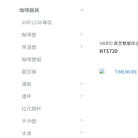
咖啡器具
AIRFLOW專區
咖啡壺
HARIO 真空雙層保溫
保溫壺
NT$720
咖啡壺組
磨豆機
濾紙
濾杯
拉花鋼杯
手沖壺
冰滴