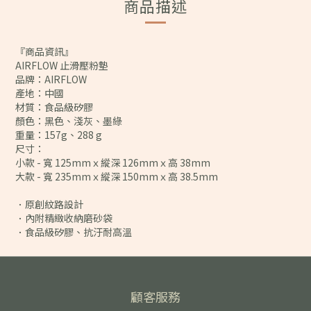
商品描述
『商品資訊』
AIRFLOW 止滑壓粉墊
品牌：AIRFLOW
產地：中國
材質：食品級矽膠
顏色：黑色、淺灰、墨綠
重量：157g、288 g
尺寸：
小款 - 寬 125mmｘ縱深 126mmｘ高 38mm
大款 - 寬 235mmｘ縱深 150mmｘ高 38.5mm
．原創紋路設計
．內附精緻收納磨砂袋
．食品級矽膠、抗汙耐高溫
顧客服務