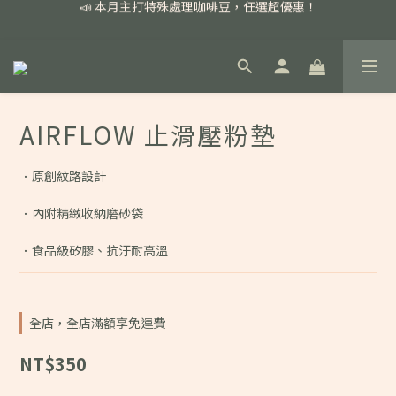
📣 本月主打特殊處理咖啡豆，任選超優惠！
📣 本月主打特殊處理咖啡豆，任選超優惠！
🏅我們堅持新鮮手選豆，用心看得見！
📣 📣 新加入會員即享百元購物金，消費滿額再享免運費！
📣 本月主打特殊處理咖啡豆，任選超優惠！
AIRFLOW 止滑壓粉墊
．原創紋路設計
．內附精緻收納磨砂袋
．食品級矽膠、抗汙耐高溫
全店，全店滿額享免運費
NT$350