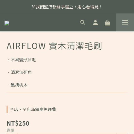
📣 本月主打特殊處理咖啡豆，任選超優惠！
🏅我們堅持新鮮手選豆，用心看得見！
📣 📣 新加入會員即享百元購物金，消費滿額再享免運費！
📣 本月主打特殊處理咖啡豆，任選超優惠！
AIRFLOW 實木清潔毛刷
．不易變形掉毛
．清潔無死角
．黑胡桃木
全店，全店滿額享免運費
NT$250
數量