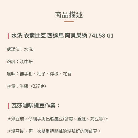
商品描述
水洗 衣索比亞 西達馬 阿貝果納 74158 G1
|
處理法：水洗
焙度：淺中焙
風味：
佛手柑、柚子、檸檬、花香
容量：半磅（227克）
瓦莎咖啡挑豆作業：
|
📌烘豆前，仔細手挑出瑕疵豆(發霉、蟲蛀、死豆等)。
📌烘豆後，再一次雙重把關挑除烘焙好的瑕疵豆。