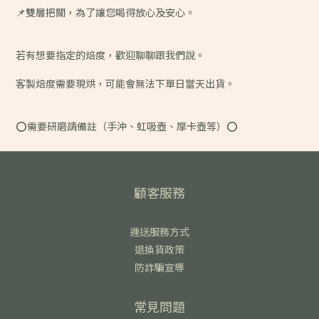
📌雙層把關，為了讓您喝得放心及安心。
若有想要指定的焙度，歡迎聊聊跟我們說。
客製焙度需要現烘，可能會無法下單日當天出貨。
⭕️需要研磨請備註（手沖、虹吸壺、摩卡壺等）⭕️
顧客服務
運送服務方式
退換貨政策
防詐騙宣導
常見問題