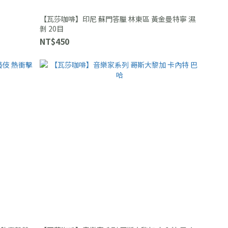
【瓦莎咖啡】印尼 蘇門答臘 林東區 黃金曼特寧 濕
剝 20目
NT$450