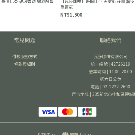
 哥倫比亞 玫瑰香頌 釀酒酵母
【瓦莎咖啡】哥倫比亞 天堂92莊園 藝伎
重厭氧
NT$1,500
常見問題
聯絡我們
付款服務方式
瓦莎咖啡有限公司
條款與細則
統一編號 | 42726119
營業時間 | 11:00-20:00
週六日公休
電話 | 02-2222-2600
門市地址 | 235新北市中和區連城
$
TWD
繁體中文