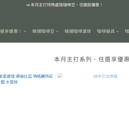
📣 本月主打特殊處理咖啡豆，任選超優惠！
🏅我們堅持新鮮手選豆，用心看得見！
📣 📣 新加入會員即享百元購物金，消費滿額再享免運費！
任選享優惠！
精選咖啡豆
精選咖啡濾掛
咖啡器具
📣 本月主打特殊處理咖啡豆，任選超優惠！
本月主打系列．任選享優