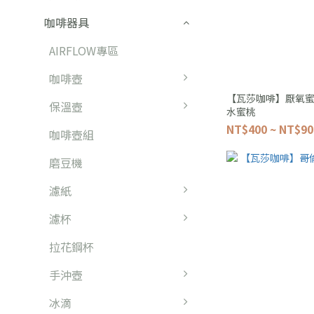
咖啡器具
AIRFLOW專區
咖啡壺
【瓦莎咖啡】厭氧蜜
保溫壺
水蜜桃
NT$400 ~ NT$90
咖啡壺組
磨豆機
濾紙
濾杯
拉花鋼杯
手沖壺
冰滴