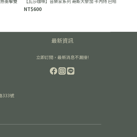
 熱衝擊雙
【瓦莎咖啡】音樂家系列 哥斯大黎加 卡內特 巴哈
NT$600
最新資訊
立即訂閱，最新消息不漏接!
路333號