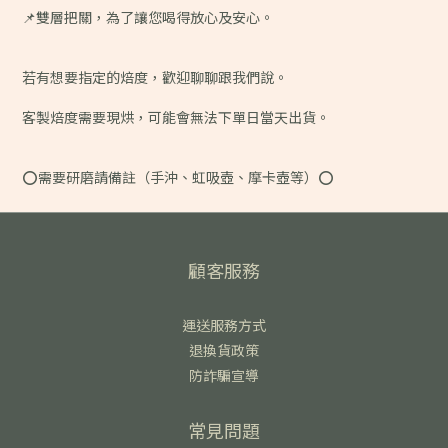
📌雙層把關，為了讓您喝得放心及安心。
若有想要指定的焙度，歡迎聊聊跟我們說。
客製焙度需要現烘，可能會無法下單日當天出貨。
⭕️需要研磨請備註（手沖、虹吸壺、摩卡壺等）⭕️
顧客服務
運送服務方式
退換貨政策
防詐騙宣導
常見問題