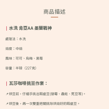
商品描述
水洗 肯亞AA 墨蘭戰神
|
處理法：水洗
焙度：中焙
風味：
可可、烏梅、黑莓
容量：半磅（227克）
瓦莎咖啡挑豆作業：
|
📌烘豆前，仔細手挑出瑕疵豆(發霉、蟲蛀、死豆等)。
📌烘豆後，再一次雙重把關挑除烘焙好的瑕疵豆。