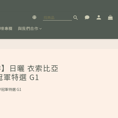
咖啡專欄
與我們合作
立即購買
】日曬 衣索比亞
冠軍特選 G1
界冠軍特選 G1