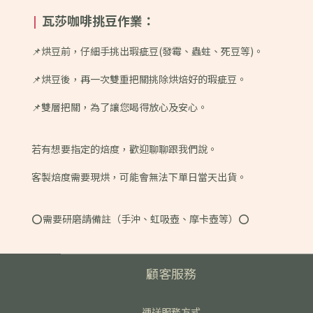
瓦莎咖啡挑豆作業：
|
📌烘豆前，仔細手挑出瑕疵豆(發霉、蟲蛀、死豆等)。
📌烘豆後，再一次雙重把關挑除烘焙好的瑕疵豆。
📌雙層把關，為了讓您喝得放心及安心。
若有想要指定的焙度，歡迎聊聊跟我們說。
客製焙度需要現烘，可能會無法下單日當天出貨。
⭕️需要研磨請備註（手沖、虹吸壺、摩卡壺等）⭕️
顧客服務
運送服務方式