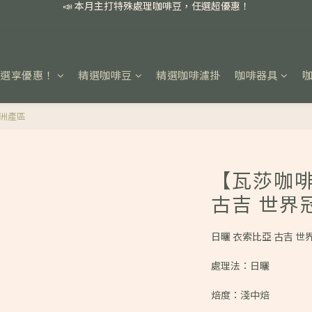
📣 本月主打特殊處理咖啡豆，任選超優惠！
🏅我們堅持新鮮手選豆，用心看得見！
📣 📣 新加入會員即享百元購物金，消費滿額再享免運費！
任選享優惠！
精選咖啡豆
精選咖啡濾掛
咖啡器具
📣 本月主打特殊處理咖啡豆，任選超優惠！
亞洲產區
【瓦莎咖啡
古吉 世界
日曬 衣索比亞 古吉 世
處理法：日曬
焙度：淺中焙