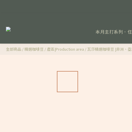
本月主打系列．
全部商品
/
精選咖啡豆
/
產區|Production area
/
瓦莎精選咖啡豆 |非洲、