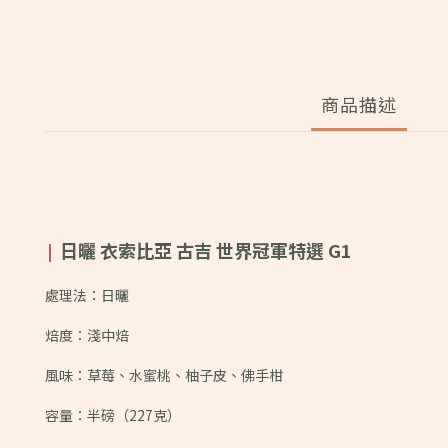
商品描述
日曬 衣索比亞 古吉 世界冠軍特選 G1
|
處理法：日曬
焙度：淺中焙
風味：
草莓、水蜜桃、柚子皮、佛手柑
容量：半磅（227克）