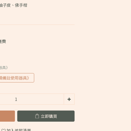
柚子皮、佛手柑
運費
器具》
請備註使用器具》
立即購買
加入追蹤清單