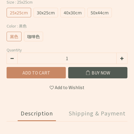
Size
: 25x25cm
25x25cm
30x25cm
40x30cm
50x44cm
Color
: 黑色
黑色
咖啡色
Quantity
ADD TO CART
BUY NOW
Add to Wishlist
Description
Shipping & Payment