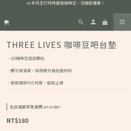
📣 本月主打特殊處理咖啡豆，任選超優惠！
📣 本月主打特殊處理咖啡豆，任選超優惠！
🏅我們堅持新鮮手選豆，用心看得見！
📣 📣 新加入會員即享百元購物金，消費滿額再享免運費！
📣 本月主打特殊處理咖啡豆，任選超優惠！
THREE LIVES 咖啡豆吧台墊
．3D咖啡豆造型顆粒
．髒污易清潔，採用新升級抗菌材料
．使用環保PVC材質，底部止滑
全店滿額享免運費 on order
NT$180