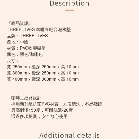
Description
『商品資訊』
THREEL IVES 咖啡豆吧台瀝水墊
品牌：THREEL IVES
產地：中國
材質：PVC軟膠樹脂
顏色：黑色/咖啡色
尺寸：
寬 250mmｘ縱深 250mmｘ高 10mm
寬 300mmｘ縱深 250mmｘ高 10mm
寬 400mmｘ縱深 300mmｘ高 10mm
．咖啡豆紋路設計
．採用新升級抗菌PVC材質，方便清洗，不易殘留
．最高耐溫150度，可耐低溫-20度
．通過多項檢測，安全放心使用
Additional details