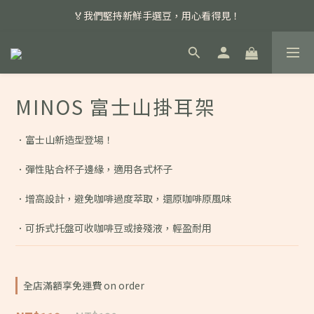
📣 本月主打特殊處理咖啡豆，任選超優惠！
🏅我們堅持新鮮手選豆，用心看得見！
📣 📣 新加入會員即享百元購物金，消費滿額再享免運費！
📣 本月主打特殊處理咖啡豆，任選超優惠！
MINOS 富士山掛耳架
．富士山新造型登場！
．彈性貼合杯子邊緣，適用各式杯子
．增高設計，避免咖啡過度萃取，還原咖啡原風味
．可拆式托盤可收咖啡豆或接殘液，輕盈耐用
全店滿額享免運費 on order