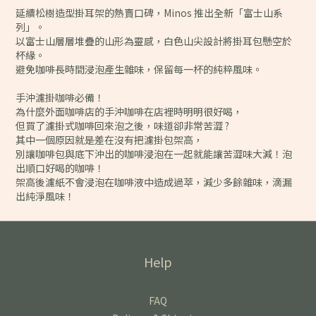
延續松樹造型掛耳架的熱賣口碑，Minos 推出全新「富士山系
列」。
以富士山層層堆疊的山形為靈感，白色山尖設計將掛耳包懸空於
杯緣。
避免咖啡長時間浸泡產生雜味，保留每一杯的純粹風味。
手沖濾掛咖啡必備！
為什麼外面咖啡店的手沖咖啡在店裡時明明很好喝，
但買了濾掛式咖啡回來泡之後，味道卻非常苦澀 ?
其中一個原因就是差在沒有把濾掛包架高，
別讓咖啡包與底下沖出的咖啡浸泡在一起就能讓苦澀味大減！泡
出順口好喝的咖啡！
架高後濾紙不會浸泡在咖啡液中造成過萃，減少多餘雜味，滴漏
出純淨風味！
Help
FAQ