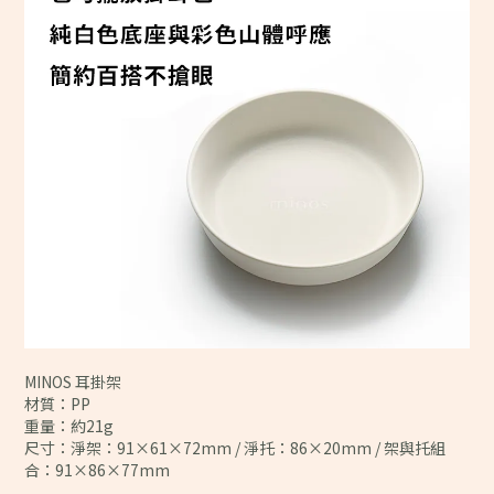
MINOS 耳掛架
材質：PP
重量：約21g
尺寸：淨架：91×61×72mm / 淨托：86×20mm / 架與托組
合：91×86×77mm