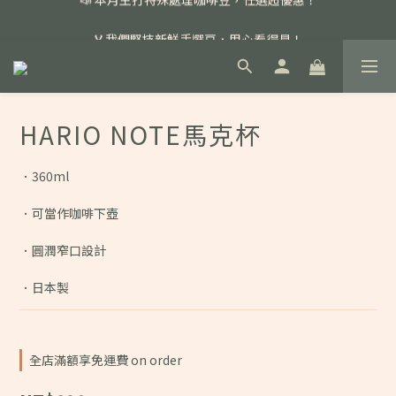
📣 本月主打特殊處理咖啡豆，任選超優惠！
🏅我們堅持新鮮手選豆，用心看得見！
📣 📣 新加入會員即享百元購物金，消費滿額再享免運費！
📣 本月主打特殊處理咖啡豆，任選超優惠！
HARIO NOTE馬克杯
．360ml
．可當作咖啡下壺
．圓潤窄口設計
．日本製
全店滿額享免運費 on order