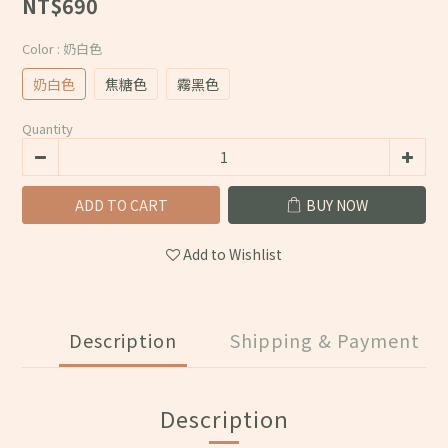
NT$690
Color
: 奶白色
奶白色
焦糖色
霧黑色
Quantity
ADD TO CART
BUY NOW
Add to Wishlist
Description
Shipping & Payment
Description