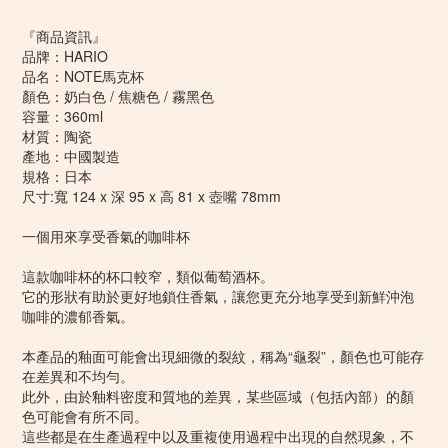
『商品資訊』
品牌：HARIO
品名：NOTE馬克杯
顏色：奶白色 / 焦糖色 / 霧黑色
容量：360ml
材質：陶瓷
產地：中國製造
規格：日本
尺寸:寬 124 x 深 95 x 高 81 x 壺嘴 78mm
一個用來享受香氣的咖啡杯
這款咖啡杯的杯口較窄，類似葡萄酒杯。
它的形狀有助於更好地鎖住香氣，讓您更充分地享受到新鮮沖泡
咖啡的濃郁香氣。
本產品的釉面可能會出現細微的裂紋，稱為“龜裂”，顏色也可能存
在差異和不均勻。
此外，由於釉料密度和質地的差異，某些區域（包括內部）的顏
色可能會有所不同。
這些都是在生產過程中以及重複使用過程中出現的自然現象，不