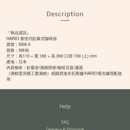
Description
『商品資訊』
HARIO 新世代虹吸式咖啡壺
貨號：NXA-5
規格：5杯份
尺寸：長115 × 寬 180 × 高 390 口徑 109 (上) mm
產地：日本
內容物有：虹吸壺/酒精燈座/咖啡豆匙/濾器
（酒精需另購工業酒精）或購買迷你瓦斯爐/HARIO電光爐塔配使
用
Help
FAQ
Delivery & Shipping