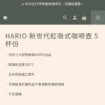
📣 本月主打特殊處理咖啡豆，任選超優惠！
📣 本月主打特殊處理咖啡豆，任選超優惠！
🏅我們堅持新鮮手選豆，用心看得見！
📣 📣 新加入會員即享百元購物金，消費滿額再享免運費！
HARIO 新世代虹吸式咖啡壺 5
📣 本月主打特殊處理咖啡豆，任選超優惠！
杯份
．世界三大耐熱玻璃HARIO出品
．玻璃耐溫差180℃
．日本原裝進口零件
．手柄是易於握持且不會滑動的橡膠規格
．不含酒精