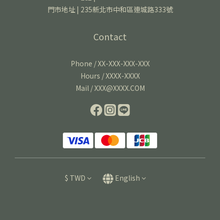
門市地址 | 235新北市中和區連城路333號
Contact
Phone / XX-XXX-XXX-XXX
Hours / XXXX-XXXX
Mail / XXX@XXXX.COM
$
TWD
English