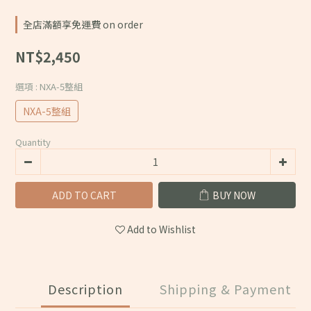
全店滿額享免運費 on order
NT$2,450
選項
: NXA-5整組
NXA-5整組
Quantity
ADD TO CART
BUY NOW
Add to Wishlist
Description
Shipping & Payment