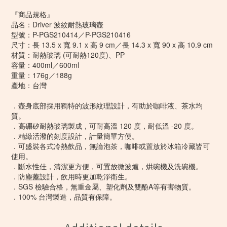
『商品規格』
品名：Driver 波紋耐熱玻璃壺
型號：P-PGS210414／P-PGS210416
尺寸：長 13.5 x 寬 9.1 x 高 9 cm／長 14.3 x 寬 90 x 高 10.9 cm
材質：耐熱玻璃 (可耐熱120度)、PP
容量：400ml／600ml
重量：176g／188g
產地：台灣
．壺身底部採用獨特的波形紋理設計，有助於咖啡液、茶水均
質。
．高硼矽耐熱玻璃製成，可耐高溫 120 度，耐低溫 -20 度。
．精緻活潑的刻度設計，計量簡單方便。
．可盛裝各式冷熱飲品，無論泡茶，咖啡或置放於冰箱冷藏皆可
使用。
．斷水性佳，清潔更方便，可置放微波爐，烘碗機及洗碗機。
．防塵蓋設計，飲用時更加乾淨衛生。
．SGS 檢驗合格，無重金屬、塑化劑及雙酚A等有害物質。
．100% 台灣製造，品質有保障。