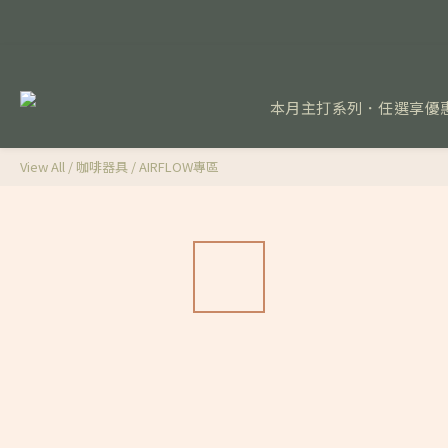
本月主打系列．任選享優
View All
/
咖啡器具
/
AIRFLOW專區