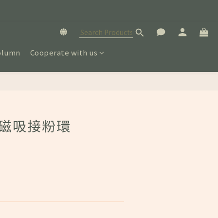
olumn
Cooperate with us
BUY NOW
W 磁吸接粉環