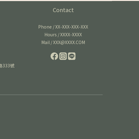
Contact
Phone / XX-XXX-XXX-XXX
Hours / XXXX-XXXX
Mail / XXX@XXXX.COM
路333號