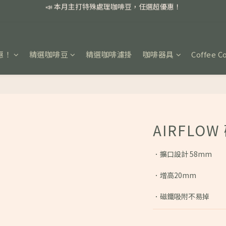
📣 本月主打特殊處理咖啡豆，任選超優惠！
🏅我們堅持新鮮手選豆，用心看得見！
📣 📣 新加入會員即享百元購物金，消費滿額再享免運費！
惠！
精選咖啡豆
精選咖啡濾掛
咖啡器具
Coffee C
📣 本月主打特殊處理咖啡豆，任選超優惠！
AIRFLO
．擴口設計 58mm
．增高20mm
．磁鐵吸附不易掉