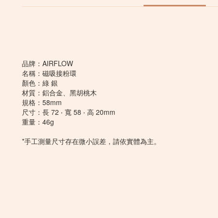
品牌：AIRFLOW
名稱：磁吸接粉環
顏色：綠 銀
材質：鋁合金、黑胡桃木
規格：58mm
尺寸：長 72 ‧ 寬 58 ‧ 高 20mm
重量：46g
*手工測量尺寸存在微小誤差，請依實體為主。