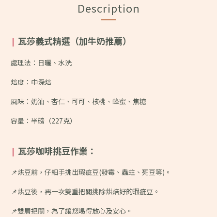
Description
瓦莎義式精選（加牛奶推薦）
|
處理法：日曬、水洗
焙度：中深焙
風味：
奶油、杏仁、可可、核桃、蜂蜜、焦糖
容量：半磅（227克）
瓦莎咖啡挑豆作業：
|
📌烘豆前，仔細手挑出瑕疵豆(發霉、蟲蛀、死豆等)。
📌烘豆後，再一次雙重把關挑除烘焙好的瑕疵豆。
📌雙層把關，為了讓您喝得放心及安心。