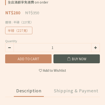
全店滿額享免運費 on order
NT$350
NT$280
選項
: 半磅（227克）
半磅（227克）
Quantity
ADD TO CART
BUY NOW
Add to Wishlist
Description
Shipping & Payment