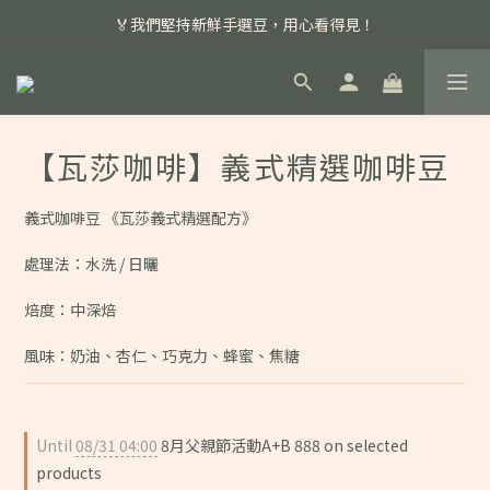
📣 本月主打特殊處理咖啡豆，任選超優惠！
🏅我們堅持新鮮手選豆，用心看得見！
📣 📣 新加入會員即享百元購物金，消費滿額再享免運費！
📣 本月主打特殊處理咖啡豆，任選超優惠！
【瓦莎咖啡】義式精選咖啡豆
義式咖啡豆 《瓦莎義式精選配方》
處理法：水洗 / 日曬
焙度：中深焙
風味：奶油、杏仁、巧克力、蜂蜜、焦糖
Until
08/31 04:00
8月父親節活動A+B 888 on selected
products