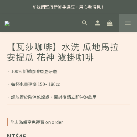
📣 本月主打特殊處理咖啡豆，任選超優惠！
🏅我們堅持新鮮手選豆，用心看得見！
📣 📣 新加入會員即享百元購物金，消費滿額再享免運費！
📣 本月主打特殊處理咖啡豆，任選超優惠！
【瓦莎咖啡】水洗 瓜地馬拉
安提瓜 花神 濾掛咖啡
．100%新鮮咖啡原豆研磨
．每杯水量建議 150~ 180cc
．請放置於陰涼乾燥處，開封後請立即沖泡飲用
全店滿額享免運費 on order
NT$45