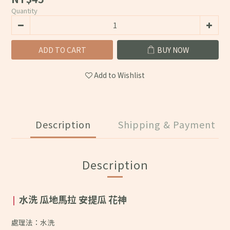
Quantity
ADD TO CART
BUY NOW
Add to Wishlist
Description
Shipping & Payment
Description
水洗 瓜地馬拉 安提瓜 花神
|
處理法：水洗