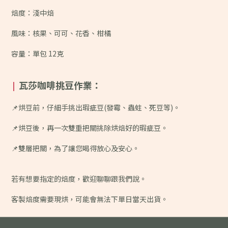
焙度：淺中焙
風味：
核果、可可、花香、柑橘
容量：單包 12克
瓦莎咖啡挑豆作業：
|
📌烘豆前，仔細手挑出瑕疵豆(發霉、蟲蛀、死豆等)。
📌烘豆後，再一次雙重把關挑除烘焙好的瑕疵豆。
📌雙層把關，為了讓您喝得放心及安心。
若有想要指定的焙度，歡迎聊聊跟我們說。
客製焙度需要現烘，可能會無法下單日當天出貨。