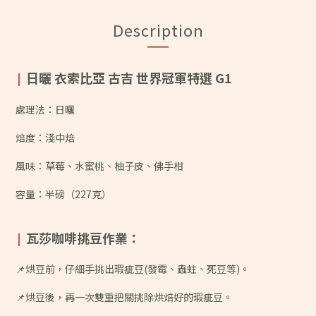
Description
日曬 衣索比亞 古吉 世界冠軍特選 G1
|
處理法：日曬
焙度：淺中焙
風味：
草莓、水蜜桃、柚子皮、佛手柑
容量：半磅（227克）
瓦莎咖啡挑豆作業：
|
📌烘豆前，仔細手挑出瑕疵豆(發霉、蟲蛀、死豆等)。
📌烘豆後，再一次雙重把關挑除烘焙好的瑕疵豆。