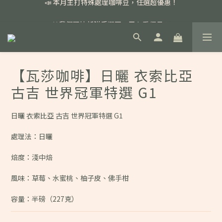
📣 本月主打特殊處理咖啡豆，任選超優惠！
🏅我們堅持新鮮手選豆，用心看得見！
📣 📣 新加入會員即享百元購物金，消費滿額再享免運費！
📣 本月主打特殊處理咖啡豆，任選超優惠！
【瓦莎咖啡】日曬 衣索比亞
古吉 世界冠軍特選 G1
日曬 衣索比亞 古吉 世界冠軍特選 G1
處理法：日曬
焙度：淺中焙
風味：草莓、水蜜桃、柚子皮、佛手柑
容量：半磅（227克）