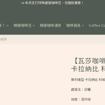
📣 本月主打特殊處理咖啡豆，任選超優惠！
🏅我們堅持新鮮手選豆，用心看得見！
📣 📣 新加入會員即享百元購物金，消費滿額再享免運費！
惠！
精選咖啡豆
精選咖啡濾掛
咖啡器具
Coffee C
📣 本月主打特殊處理咖啡豆，任選超優惠！
洲產區
【瓦莎咖啡
卡拉納比 
玻利維亞 卡拉納比 科
處理法：日曬
焙度：淺中焙