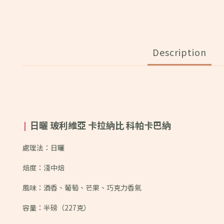
Description
日曬 玻利維亞 卡拉納比 科帕卡巴納
|
處理法：日曬
焙度：淺中焙
風味：
酒香、葡萄、芒果、巧克力香氣
容量：半磅（227克）