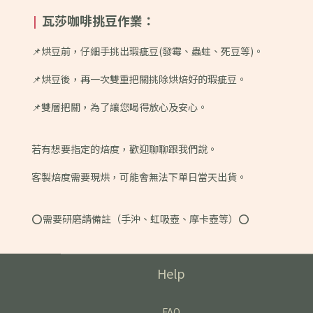
瓦莎咖啡挑豆作業：
|
📌烘豆前，仔細手挑出瑕疵豆(發霉、蟲蛀、死豆等)。
📌烘豆後，再一次雙重把關挑除烘焙好的瑕疵豆。
📌雙層把關，為了讓您喝得放心及安心。
若有想要指定的焙度，歡迎聊聊跟我們說。
客製焙度需要現烘，可能會無法下單日當天出貨。
⭕️需要研磨請備註（手沖、虹吸壺、摩卡壺等）⭕️
Help
FAQ