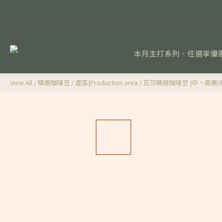
本月主打系列．任選享優
View All
/
精選咖啡豆
/
產區|Production area
/
瓦莎精選咖啡豆 |中、南美