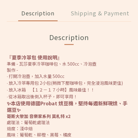
Description
Shipping & Payment
Description
『夏季冷萃包 使用說明』
準備 - 瓦莎夏季冷萃咖啡包、水 500cc、冷泡壺
製作 -
打開冷泡壺，加入水量 500cc
‧
放入冷萃專用包 2小包(稍微下壓咖啡包，完全浸泡風味更佳)
‧
放入冰箱 【１２－１７小時】風味最佳！！
‧
從冰箱取出後倒入杯子，即可享用！
‧
✨本店使用德國Probat 烘豆機，堅持每週新鮮現烘、手
選豆✨
哥斯大黎加 音樂家系列 莫札特 x2
處理法：葡萄乾處理法
焙度：淺中焙
風味：葡萄乾、柳橙、黑莓、橘皮