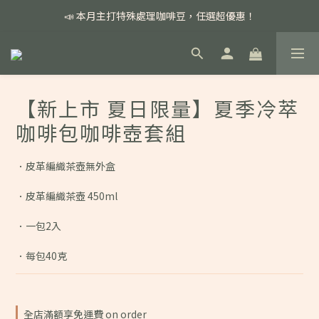
📣 本月主打特殊處理咖啡豆，任選超優惠！
📣 本月主打特殊處理咖啡豆，任選超優惠！
🏅我們堅持新鮮手選豆，用心看得見！
📣 📣 新加入會員即享百元購物金，消費滿額再享免運費！
【新上市 夏日限量】夏季冷萃
📣 本月主打特殊處理咖啡豆，任選超優惠！
咖啡包咖啡壺套組
．皮革編織茶壺無外盒
．皮革編織茶壺 450ml
．一包2入
．每包40克
全店滿額享免運費 on order