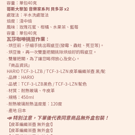
容量：單包40克
哥斯大黎加 音樂家系列 貝多芬 x2
處理法：半水洗處理法
焙度：淺中焙
風味：玫瑰花蜜、柑橘、水果茶、藍莓
容量：單包40克
瓦莎咖啡挑豆作業：
烘豆前，仔細手挑出瑕疵豆(發霉、蟲蛀、死豆等)。
‧
烘豆後，再一次雙重把關挑除烘焙好的瑕疵豆。
‧
雙層把關，為了讓您喝得放心及安心。
‧
『商品資訊』
HARIO TCF-3-LZB / TCF-3-LZN 皮革編織茶壺 黑/駝
品牌：HARIO
‧
品號：TCF-3-LZB黑色 / TCF-3-LZN 駝色
‧
材質：耐熱玻璃、牛皮革
‧
規格：450ml
‧
耐熱玻璃耐熱溫度差：120度
‧
產地:日本
‧
📣 特別注意，下單後代表同意商品無外盒包裝！
【皮革編織茶壺 無外盒!】
【皮革編織茶壺 無外盒!】