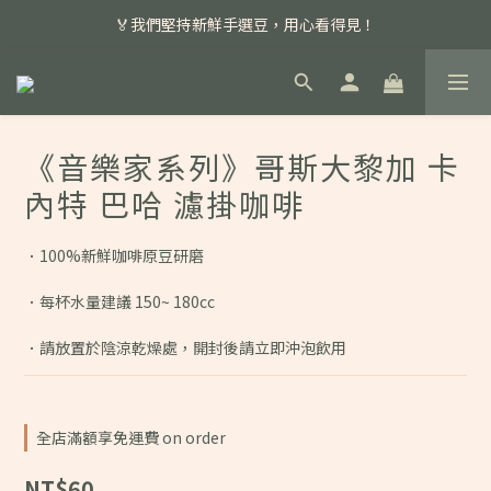
📣 本月主打特殊處理咖啡豆，任選超優惠！
🏅我們堅持新鮮手選豆，用心看得見！
📣 📣 新加入會員即享百元購物金，消費滿額再享免運費！
📣 本月主打特殊處理咖啡豆，任選超優惠！
《音樂家系列》哥斯大黎加 卡
內特 巴哈 濾掛咖啡
．100%新鮮咖啡原豆研磨
．每杯水量建議 150~ 180cc
．請放置於陰涼乾燥處，開封後請立即沖泡飲用
全店滿額享免運費 on order
NT$60