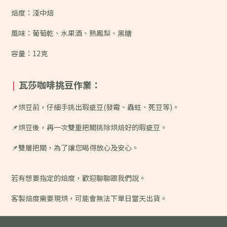
焙度：淺中焙
風味：葡萄乾、水果酒、熟鳳梨、黑糖
容量：12克
瓦莎咖啡挑豆作業：
|
📌烘豆前，仔細手挑出瑕疵豆(發霉、蟲蛀、死豆等)。
📌烘豆後，再一次雙重把關挑除烘焙好的瑕疵豆。
📌雙層把關，為了讓您喝得放心及安心。
若有想要指定的焙度，歡迎聊聊跟我們說。
客製焙度需要現烘，可能會無法下單日當天出貨。