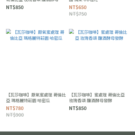
酵
NT$850
NT$650
NT$750
【瓦莎咖啡】厭氧蜜處理 哥倫比
【瓦莎咖啡】蜜處理 哥倫比亞
亞 瑪格麗特莊園 哈密瓜
玫瑰香頌 釀酒酵母發酵
NT$780
NT$850
NT$900