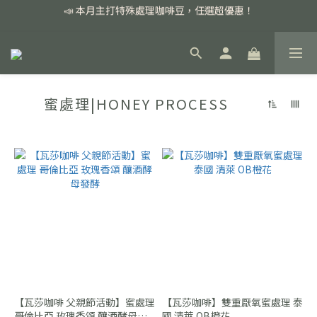
📣 本月主打特殊處理咖啡豆，任選超優惠！
📣 本月主打特殊處理咖啡豆，任選超優惠！
🏅我們堅持新鮮手選豆，用心看得見！
📣 📣 新加入會員即享百元購物金，消費滿額再享免運費！
蜜處理|HONEY PROCESS
📣 本月主打特殊處理咖啡豆，任選超優惠！
【瓦莎咖啡 父親節活動】蜜處理
【瓦莎咖啡】雙重厭氧蜜處理 泰
哥倫比亞 玫瑰香頌 釀酒酵母發
國 清萊 OB橙花