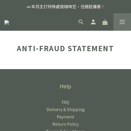
📣 本月主打特殊處理咖啡豆，任選超優惠！
📣 本月主打特殊處理咖啡豆，任選超優惠！
🏅我們堅持新鮮手選豆，用心看得見！
📣 📣 新加入會員即享百元購物金，消費滿額再享免運費！
📣 本月主打特殊處理咖啡豆，任選超優惠！
ANTI-FRAUD STATEMENT
Help
FAQ
Delivery & Shipping
Payment
Return Policy