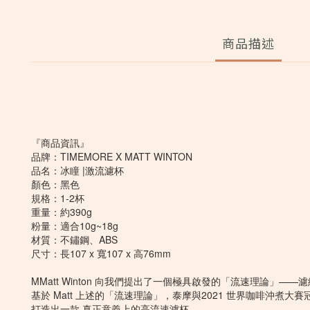
商品描述
『商品資訊』
品牌：TIMEMORE X MATT WINTON
品名：冰瞳 |激流濾杯
顏色：黑色
規格：1-2杯
重量：約390g
粉量：適合10g~18g
材質：不鏽鋼、ABS
尺寸：長107 x 寬107 x 高76mm
MMatt Winton 向我們提出了一個極具啟發的「流速理論」
基於 Matt 上述的「流速理論」，泰摩與2021 世界咖啡沖煮大賽冠軍 M
打造出一款 真正意義上的高流速濾杯。