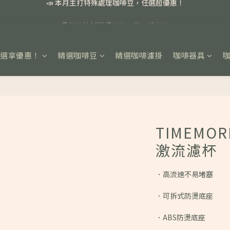
📣 本月主打特殊處理咖啡豆，任選超優惠！
🏅我們堅持新鮮手選豆，用心看得見！
📣 📣 新加入會員即享百元購物金，消費滿額再享免運費！
任選享優惠！
精選咖啡豆
精選咖啡濾掛
咖啡器具
📣 本月主打特殊處理咖啡豆，任選超優惠！
TIMEMOR
激流濾杯
．高流速不易堵塞
．可拆式防燙底座
．ABS防燙底座