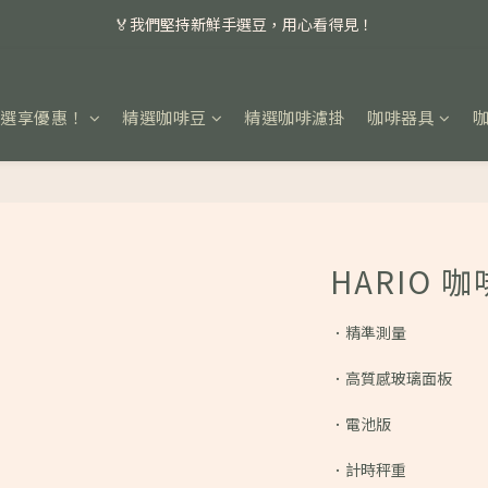
📣 本月主打特殊處理咖啡豆，任選超優惠！
🏅我們堅持新鮮手選豆，用心看得見！
📣 📣 新加入會員即享百元購物金，消費滿額再享免運費！
任選享優惠！
精選咖啡豆
精選咖啡濾掛
咖啡器具
📣 本月主打特殊處理咖啡豆，任選超優惠！
HARIO 
．精準測量
．高質感玻璃面板
．電池版
．計時秤重