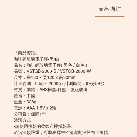
商品描述
『商品資訊』
咖啡師玻璃電子秤-黑/白
品名：咖啡師玻璃電子秤( 黑色 / 白色 )
品號：VSTGB-2000-B / VSTGB-2000-W
尺寸：長180 x 寬120 x 高30mm
計量範圍：0.5g ~ 2000g / 計測時間：99分59秒
材質：本體：ABS樹脂/秤盤：強化玻璃
產地：中國
重量：328g
電源：AAA 1.5V x 2顆
公司貨：保固1年
清潔方式
•請使用擰乾的柔軟布擦拭乾淨。
若污漬較嚴重，可將稀釋中性清潔劑沾於布上擦拭。