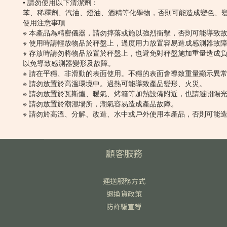
• 請勿使用以下清潔劑：
苯、稀釋劑、汽油、燈油、酒精等化學物，否則可能造成變色、
使用注意事項
※ 本產品為精密儀器，請勿摔落或施以強烈衝擊，否則可能導致
※ 使用時請輕放物品於秤盤上，過度用力放置容易造成感測器故
※ 存放時請勿將物品放置於秤盤上，也避免對秤盤施加重量造成
以免導致感測器變形及故障。
※ 請在平穩、非滑動的表面使用。不穩的表面會導致重量顯示異
※ 請勿放置於高溫環境中。過熱可能導致產品變形、火災。
※ 請勿放置於瓦斯爐、暖氣、烤箱等加熱設備附近，也請避開陽
※ 請勿放置於潮濕場所，潮氣容易造成產品故障。
※ 請勿於高溫、分解、改造、水中或戶外使用本產品，否則可能
顧客服務
運送服務方式
退換貨政策
防詐騙宣導