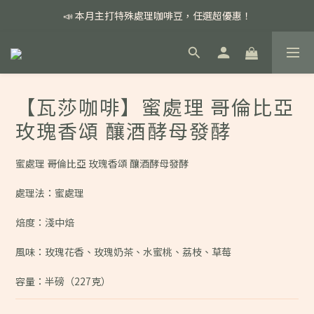
📣 本月主打特殊處理咖啡豆，任選超優惠！
📣 本月主打特殊處理咖啡豆，任選超優惠！
🏅我們堅持新鮮手選豆，用心看得見！
📣 📣 新加入會員即享百元購物金，消費滿額再享免運費！
【瓦莎咖啡】蜜處理 哥倫比亞
📣 本月主打特殊處理咖啡豆，任選超優惠！
玫瑰香頌 釀酒酵母發酵
蜜處理 哥倫比亞 玫瑰香頌 釀酒酵母發酵
處理法：蜜處理
焙度：淺中焙
風味：玫瑰花香、玫瑰奶茶、水蜜桃、荔枝、草莓
容量：半磅（227克）