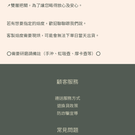
📌雙層把關，為了讓您喝得放心及安心。
若有想要指定的焙度，歡迎聊聊跟我們說。
客製焙度需要現烘，可能會無法下單日當天出貨。
⭕️需要研磨請備註（手沖、虹吸壺、摩卡壺等）⭕️
顧客服務
運送服務方式
退換貨政策
防詐騙宣導
常見問題