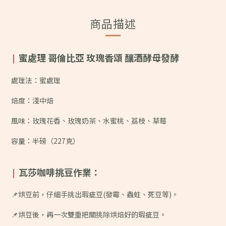
商品描述
蜜處理 哥倫比亞 玫瑰香頌 釀酒酵母發酵
|
處理法：蜜處理
焙度：淺中焙
風味：
玫瑰花香、玫瑰奶茶、水蜜桃、荔枝、草莓
容量：半磅（227克）
瓦莎咖啡挑豆作業：
|
📌烘豆前，仔細手挑出瑕疵豆(發霉、蟲蛀、死豆等)。
📌烘豆後，再一次雙重把關挑除烘焙好的瑕疵豆。