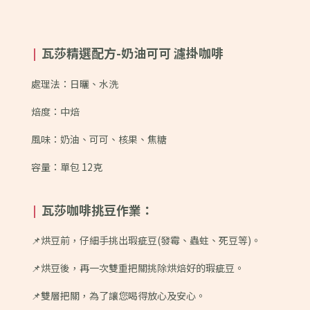
瓦莎精選配方-奶油可可 濾掛咖啡
|
處理法：日曬、水洗
焙度：中焙
風味：
奶油、可可、核果、焦糖
容量：單包 12克
瓦莎咖啡挑豆作業：
|
📌烘豆前，仔細手挑出瑕疵豆(發霉、蟲蛀、死豆等)。
📌烘豆後，再一次雙重把關挑除烘焙好的瑕疵豆。
📌雙層把關，為了讓您喝得放心及安心。