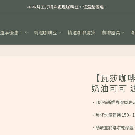
📣 本月主打特殊處理咖啡豆，任選超優惠！
📣 本月主打特殊處理咖啡豆，任選超優惠！
🏅我們堅持新鮮手選豆，用心看得見！
📣 📣 新加入會員即享百元購物金，消費滿額再享免運費！
任選享優惠！
精選咖啡豆
精選咖啡濾掛
咖啡器具
📣 本月主打特殊處理咖啡豆，任選超優惠！
【瓦莎咖啡
奶油可可 
．100%新鮮咖啡原豆
．每杯水量建議 150~ 18
．請放置於陰涼乾燥處