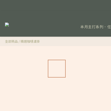
本月主打系列．
全部商品
/
精選咖啡濾掛