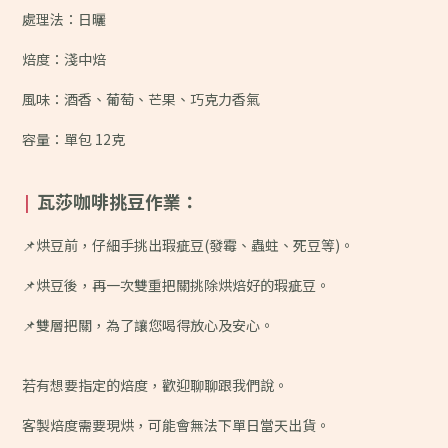
處理法：日曬
焙度：淺中焙
風味：
酒香、葡萄、芒果、巧克力香氣
容量：單包 12克
瓦莎咖啡挑豆作業：
|
📌烘豆前，仔細手挑出瑕疵豆(發霉、蟲蛀、死豆等)。
📌烘豆後，再一次雙重把關挑除烘焙好的瑕疵豆。
📌雙層把關，為了讓您喝得放心及安心。
若有想要指定的焙度，歡迎聊聊跟我們說。
客製焙度需要現烘，可能會無法下單日當天出貨。