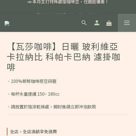
📣 本月主打特殊處理咖啡豆，任選超優惠！
🏅我們堅持新鮮手選豆，用心看得見！
📣 📣 新加入會員即享百元購物金，消費滿額再享免運費！
📣 本月主打特殊處理咖啡豆，任選超優惠！
【瓦莎咖啡】日曬 玻利維亞
卡拉納比 科帕卡巴納 濾掛咖
啡
．100%新鮮咖啡原豆研磨
．每杯水量建議 150~ 180cc
．請放置於陰涼乾燥處，開封後請立即沖泡飲用
全店，全店滿額享免運費