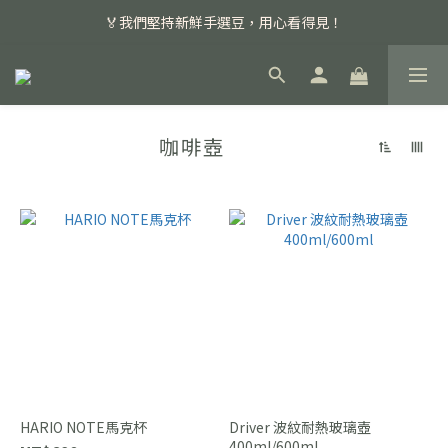
📣 本月主打特殊處理咖啡豆，任選超優惠！
🏅我們堅持新鮮手選豆，用心看得見！
📣 📣 新加入會員即享百元購物金，消費滿額再享免運費！
📣 本月主打特殊處理咖啡豆，任選超優惠！
咖啡壺
HARIO NOTE馬克杯
Driver 波紋耐熱玻璃壺
400ml/600ml