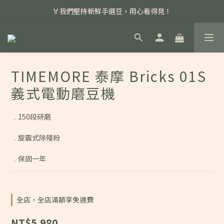
📣 本月主打特殊處理咖啡豆，任選超優惠！
🏅我們堅持新鮮手選豆，用心看得見！
📣 📣 新加入會員即享百元購物金，消費滿額再享免運費！
📣 本月主打特殊處理咖啡豆，任選超優惠！
TIMEMORE 泰摩 Bricks 01S
義式電動磨豆機
﹒150段研磨
﹒旋震式除殘粉
﹒保固一年
全店，全店滿額享免運費
NT$5,980