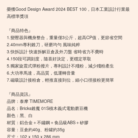
榮獲Good Design Award 2024 BEST 100，日本工業設計行業最
高標準獎項
『商品特色』
1.變壓器與機身整合，重量僅3公斤，超高CP值，更節省空間
2.40mm專利錐刀，研磨均勻 風味純粹
3.快拆設計 快速拆解豆倉及外刀盤 省時省力不費時
4.150段可調刻度，隨喜好決定，更穩定萃取
5.獨家旋震式彈粉撥片，專利設計不殘粉，減少殘粉產生
6.大功率馬達，高品質，低運轉音量
7.磁吸設計接粉倉，輕推直接到位，細小口徑接粉更簡單
『商品資訊』
品牌：泰摩 TIMEMORE
品名：Bricks錐魔 01S積木義式電動磨豆機
顏色：黑、白
材質：鋁合金＋不鏽鋼＋食品級ABS＋矽膠
容量：豆倉約40g、粉罐約35g
尺寸：102 x 150 x 286 mm