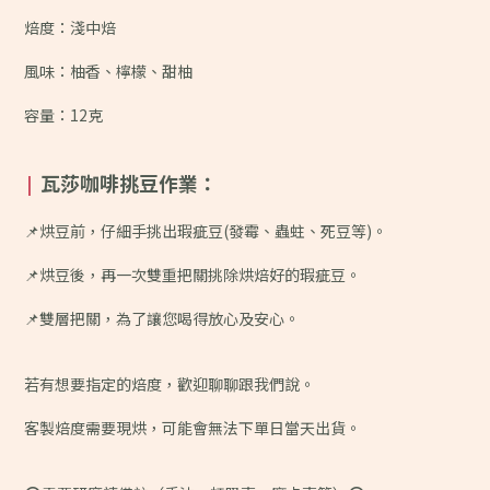
焙度：淺中焙
風味：
柚香、檸檬、甜柚
容量：12克
瓦莎咖啡挑豆作業：
|
📌烘豆前，仔細手挑出瑕疵豆(發霉、蟲蛀、死豆等)。
📌烘豆後，再一次雙重把關挑除烘焙好的瑕疵豆。
📌雙層把關，為了讓您喝得放心及安心。
若有想要指定的焙度，歡迎聊聊跟我們說。
客製焙度需要現烘，可能會無法下單日當天出貨。