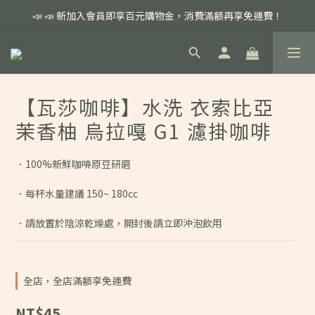
📣 📣 新加入會員即享百元購物金，消費滿額再享免運費！
📣 本月主打特殊處理咖啡豆，任選超優惠！
📣 本月主打特殊處理咖啡豆，任選超優惠！
【瓦莎咖啡】水洗 衣索比亞
茉香柚 烏拉嘎 G1 濾掛咖啡
．100%新鮮咖啡原豆研磨
．每杯水量建議 150~ 180cc
．請放置於陰涼乾燥處，開封後請立即沖泡飲用
全店，全店滿額享免運費
NT$45