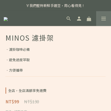
📣 本月主打特殊處理咖啡豆，任選超優惠！
🏅我們堅持新鮮手選豆，用心看得見！
📣 📣 新加入會員即享百元購物金，消費滿額再享免運費！
📣 本月主打特殊處理咖啡豆，任選超優惠！
MINOS 濾掛架
．濾掛咖啡必備
．避免過度萃取
．方便攜帶
全店，全店滿額享免運費
NT$130
NT$99