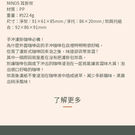
MINOS 耳掛架
材質：PP
重量：約22.4g
尺寸：淨架：91×61×85mm / 淨托：86×20mm / 架與托組
合：92×86×91mm
手沖濾掛咖啡必備！
為什麼外面咖啡店的手沖咖啡在店裡時明明很好喝，
但買了濾掛式咖啡回來泡之後，味道卻非常苦澀 ?
其中一個原因就是差在沒有把濾掛包架高，
別讓咖啡包與底下沖出的咖啡浸泡在一起就能讓苦澀味大減！泡
出順口好喝的咖啡！
架高後濾紙不會浸泡在咖啡液中造成過萃，減少多餘雜味，滴漏
出純淨風味！
了解更多