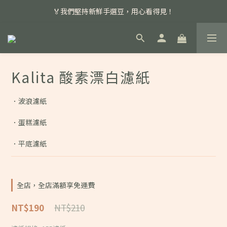
📣 本月主打特殊處理咖啡豆，任選超優惠！
🏅我們堅持新鮮手選豆，用心看得見！
📣 📣 新加入會員即享百元購物金，消費滿額再享免運費！
📣 本月主打特殊處理咖啡豆，任選超優惠！
Kalita 酸素漂白濾紙
．波浪濾紙
．蛋糕濾紙
．平底濾紙
全店，全店滿額享免運費
NT$210
NT$190