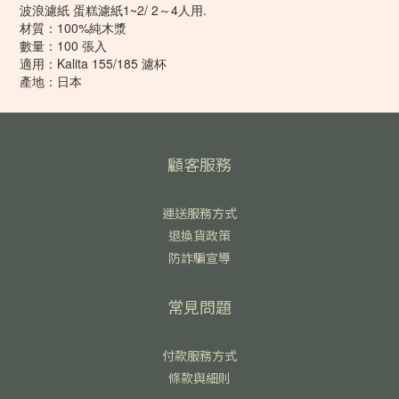
波浪濾紙 蛋糕濾紙1~2/ 2～4人用.
材質：100%純木漿
數量：100 張入
適用：Kalita 155/185 濾杯
產地：日本
顧客服務
運送服務方式
退換貨政策
防詐騙宣導
常見問題
付款服務方式
條款與細則