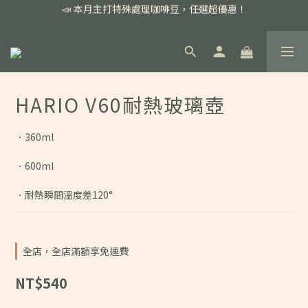
📣 本月主打特殊處理咖啡豆，任選超優惠！
📣 本月主打特殊處理咖啡豆，任選超優惠！
🏅我們堅持新鮮手選豆，用心看得見！
📣 📣 新加入會員即享百元購物金，消費滿額再享免運費！
📣 本月主打特殊處理咖啡豆，任選超優惠！
HARIO V60耐熱玻璃壺
．360ml
．600ml
．耐熱瞬間溫度差120°
全店，全店滿額享免運費
NT$540