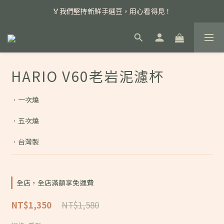
📣 本月主打特殊處理咖啡豆，任選超優惠！
🏅我們堅持新鮮手選豆，用心看得見！
📣 📣 新加入會員即享百元購物金，消費滿額再享免運費！
📣 本月主打特殊處理咖啡豆，任選超優惠！
HARIO V60老岩泥濾杯
．一次燒
．五次燒
．台灣製
全店，全店滿額享免運費
NT$1,580
NT$1,350