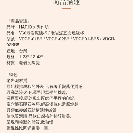
商品描述
『商品資訊』
品牌：HARIO x 陶作坊
品名：V60老岩泥濾杯 / 老岩泥五次燒濾杯
型號：VDCR-01BR / VDCR-02BR / VDCR01-BR5 / VDCR-
02BR5
產地：台灣
規格：1-2杯 / 2-4杯
材質：老岩泥陶瓷
- 特色 -
老岩泥材質
原始樸拙親和的外表下,有著千變萬化質感,
經高溫淬火,色澤呈現窯變的拙趣,
渾厚質樸,隱約現出匠師們手捏的印記.
富含礦石即石英坯,經高溫氧化還原燒製,
具類似麥飯石結構活性碳質,
使水質滑順,品飲口感格外甘醇甜美.
呈現顆粒狀的胎質,散熱慢,
聚溫性比陶瓷更勝一籌.