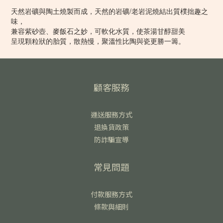
天然岩礦與陶土燒製而成，天然的岩礦/老岩泥燒結出質樸拙趣之
味，
兼容紫砂壺、麥飯石之妙，可軟化水質，使茶湯甘醇甜美
呈現顆粒狀的胎質，散熱慢，聚溫性比陶與瓷更勝一籌。
顧客服務
運送服務方式
退換貨政策
防詐騙宣導
常見問題
付款服務方式
條款與細則