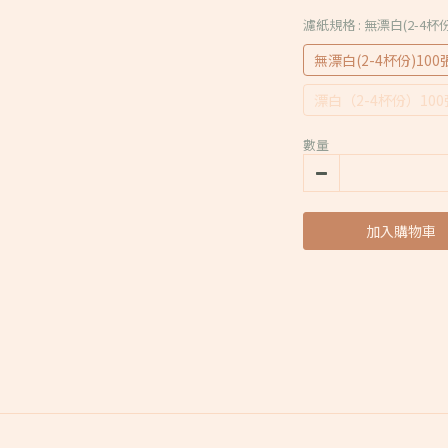
濾紙規格
: 無漂白(2-4杯
無漂白(2-4杯份)100
漂白（2-4杯份）100
數量
加入購物車