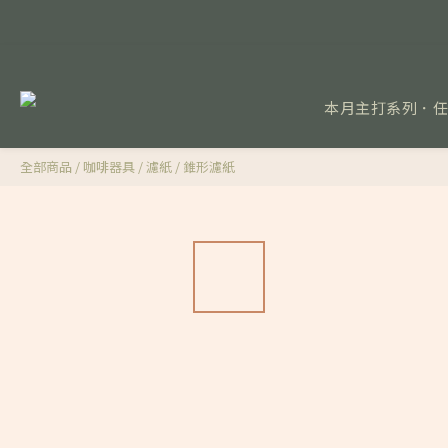
本月主打系列．
全部商品
/
咖啡器具
/
濾紙
/
錐形濾紙