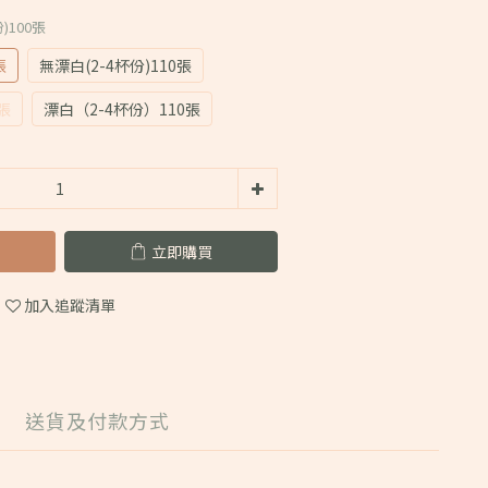
份)100張
張
無漂白(2-4杯份)110張
張
漂白（2-4杯份）110張
立即購買
加入追蹤清單
送貨及付款方式