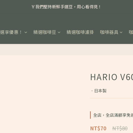
📣 本月主打特殊處理咖啡豆，任選超優惠！
🏅我們堅持新鮮手選豆，用心看得見！
📣 📣 新加入會員即享百元購物金，消費滿額再享免運費！
任選享優惠！
精選咖啡豆
精選咖啡濾掛
咖啡器具
📣 本月主打特殊處理咖啡豆，任選超優惠！
HARIO V
．日本製
全店，全店滿額享免
NT$80
NT$70