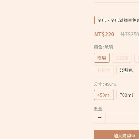
全店，全店滿額享免
NT$250
NT$220
顏色
: 玻璃
玻璃
藍媚茶
粉桃色
淺藍色
尺寸
: 450ml
450ml
700ml
數量
加入購物車