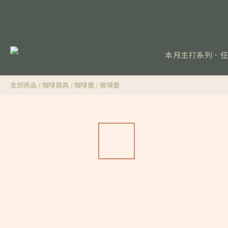
本月主打系列．
全部商品
/
咖啡器具
/
咖啡壺
/
玻璃壺