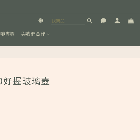
咖啡專欄
與我們合作
立即購買
V60好握玻璃壺