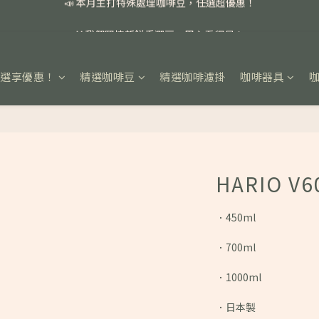
📣 本月主打特殊處理咖啡豆，任選超優惠！
🏅我們堅持新鮮手選豆，用心看得見！
📣 📣 新加入會員即享百元購物金，消費滿額再享免運費！
任選享優惠！
精選咖啡豆
精選咖啡濾掛
咖啡器具
📣 本月主打特殊處理咖啡豆，任選超優惠！
HARIO 
．450ml
．700ml
．1000ml
．日本製