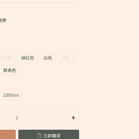
運費
吳須色
緋紅色
白色
黑色
藤紫色
1000ml
立即購買