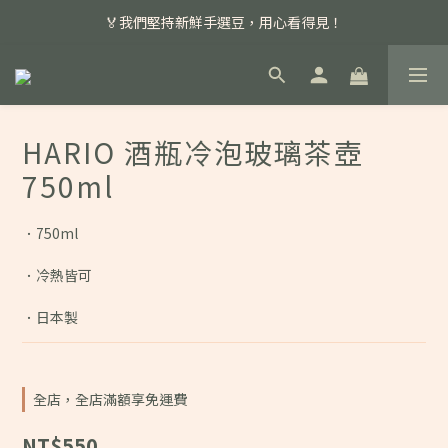
📣 本月主打特殊處理咖啡豆，任選超優惠！
🏅我們堅持新鮮手選豆，用心看得見！
📣 📣 新加入會員即享百元購物金，消費滿額再享免運費！
📣 本月主打特殊處理咖啡豆，任選超優惠！
HARIO 酒瓶冷泡玻璃茶壺
750ml
．750ml
．冷熱皆可
．日本製
全店，全店滿額享免運費
NT$550